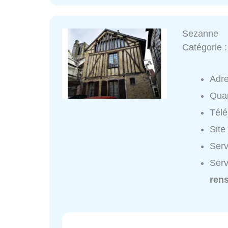
Sezanne
Catégorie 
Adr
Quar
Tél
Site
Serv
Serv
ren