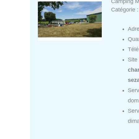
Camping Mu
Catégorie 
Adr
Quar
Tél
Site
cha
sez
Serv
domi
Serv
dim