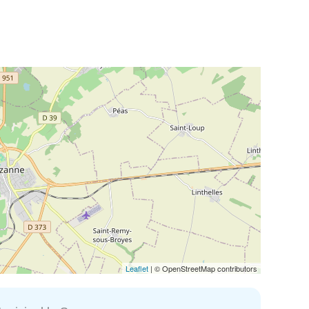
Leaflet
| © OpenStreetMap contributors