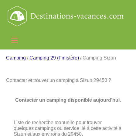
Aller
au
contenu
Menu
principal
Camping
/
Camping 29 (Finistère)
/ Camping Sizun
Contacter et trouver un camping à Sizun 29450 ?
Contacter un camping disponible aujourd’hui.
Liste de recherche manuelle pour trouver
quelques campings ou service lié à cette activité à
Sizun et aux environs du 29450.