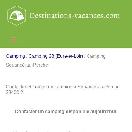
Aller
au
contenu
Menu
principal
Camping
/
Camping 28 (Eure-et-Loir)
/ Camping
Souancé-au-Perche
Contacter et trouver un camping à Souancé-au-Perche
28400 ?
Contacter un camping disponible aujourd’hui.