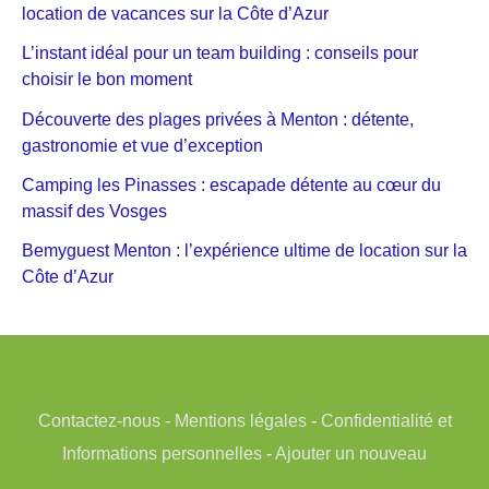
location de vacances sur la Côte d’Azur
L’instant idéal pour un team building : conseils pour
choisir le bon moment
Découverte des plages privées à Menton : détente,
gastronomie et vue d’exception
Camping les Pinasses : escapade détente au cœur du
massif des Vosges
Bemyguest Menton : l’expérience ultime de location sur la
Côte d’Azur
Contactez-nous
-
Mentions légales
-
Confidentialité et
Informations personnelles
-
Ajouter un nouveau