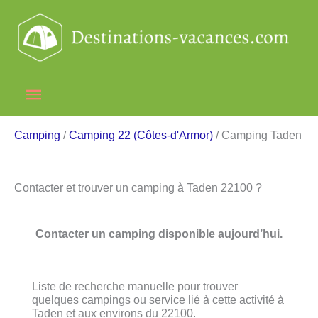
Aller
au
contenu
Menu
principal
Camping
/
Camping 22 (Côtes-d'Armor)
/ Camping Taden
Contacter et trouver un camping à Taden 22100 ?
Contacter un camping disponible aujourd’hui.
Liste de recherche manuelle pour trouver
quelques campings ou service lié à cette activité à
Taden et aux environs du 22100.