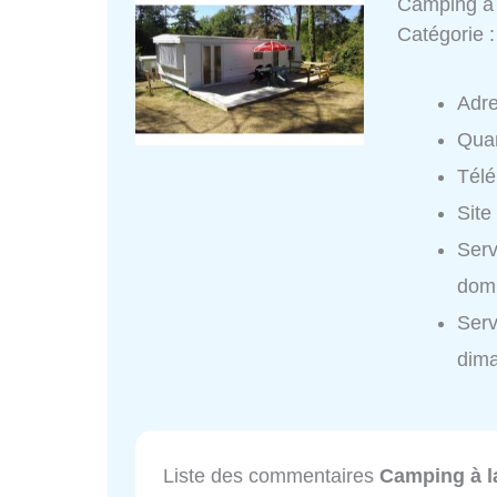
Camping à 
Catégorie 
Adr
Quar
Tél
Site
Serv
domi
Serv
dim
Liste des commentaires
Camping à l