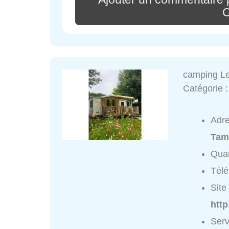
C
camping Le
Catégorie 
Adr
Tam
Quar
Tél
Site 
htt
Serv