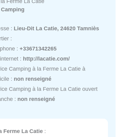
la Ferme La Catie
:
Camping
esse :
Lieu-Dit La Catie, 24620 Tamniès
tier :
éphone :
+33671342265
 internet :
http://lacatie.com/
ice Camping à la Ferme La Catie à
cile :
non renseigné
ice Camping à la Ferme La Catie ouvert
anche :
non renseigné
a Ferme La Catie
: