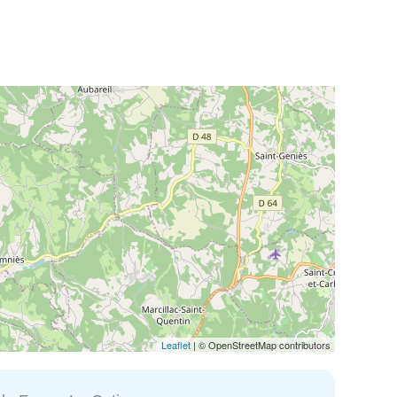
Leaflet
| © OpenStreetMap contributors