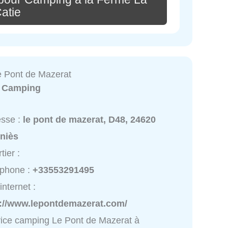
atie
 Pont de Mazerat
:
Camping
esse :
le pont de mazerat, D48, 24620
niès
tier :
éphone :
+33553291495
internet :
p://www.lepontdemazerat.com/
ice camping Le Pont de Mazerat à