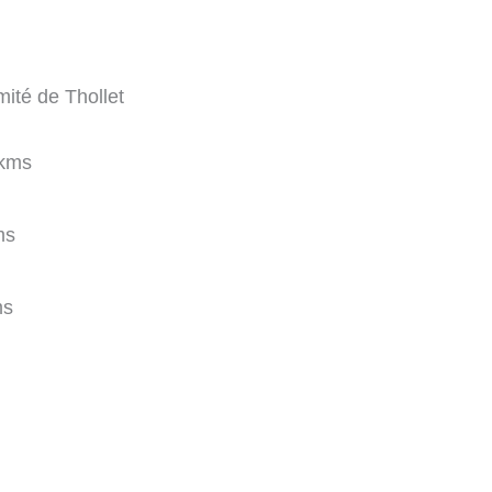
mité de Thollet
kms
ms
ms