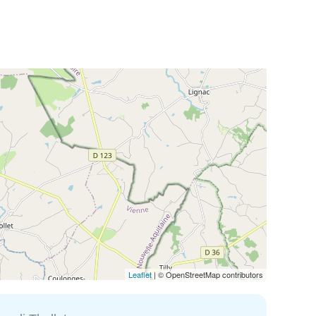
Leaflet
| © OpenStreetMap contributors