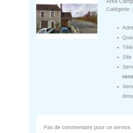
Area Campe
Catégorie 
Adr
Quar
Tél
Site
Serv
ren
Serv
dim
Pas de commentaire pour ce service.