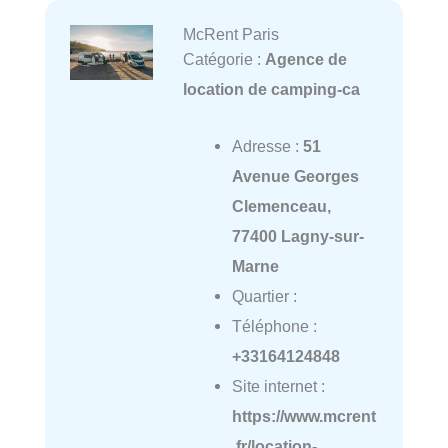
McRent Paris
Catégorie :
Agence de
location de camping-ca
Adresse :
51
Avenue Georges
Clemenceau,
77400 Lagny-sur-
Marne
Quartier :
Téléphone :
+33164124848
Site internet :
https://www.mcrent
.fr/location-