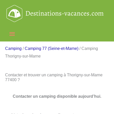
Aller
au
contenu
Menu
principal
Camping
/
Camping 77 (Seine-et-Marne)
/ Camping
Thorigny-sur-Marne
Contacter et trouver un camping à Thorigny-sur-Marne
77400 ?
Contacter un camping disponible aujourd’hui.