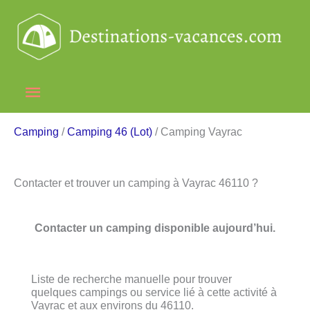
Aller
au
contenu
Menu
principal
Camping
/
Camping 46 (Lot)
/ Camping Vayrac
Contacter et trouver un camping à Vayrac 46110 ?
Contacter un camping disponible aujourd’hui.
Liste de recherche manuelle pour trouver
quelques campings ou service lié à cette activité à
Vayrac et aux environs du 46110.