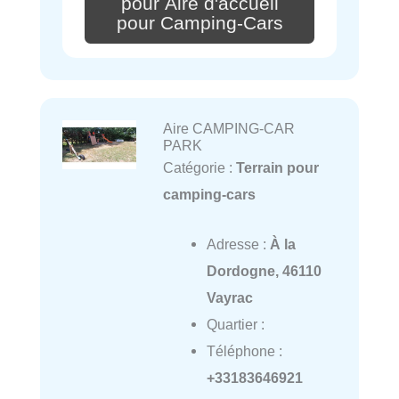
pour Aire d'accueil
pour Camping-Cars
Aire CAMPING-CAR
PARK
Catégorie :
Terrain pour
camping-cars
Adresse :
À la
Dordogne, 46110
Vayrac
Quartier :
Téléphone :
+33183646921