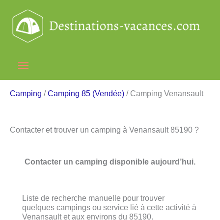
Aller
au
contenu
Menu
principal
Camping
/
Camping 85 (Vendée)
/ Camping Venansault
Contacter et trouver un camping à Venansault 85190 ?
Contacter un camping disponible aujourd’hui.
Liste de recherche manuelle pour trouver
quelques campings ou service lié à cette activité à
Venansault et aux environs du 85190.