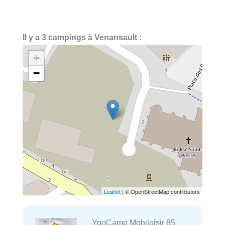
Il y a 3 campings à Venansault :
+
−
Leaflet
| © OpenStreetMap contributors
YpoCamp Mobiloisir 85