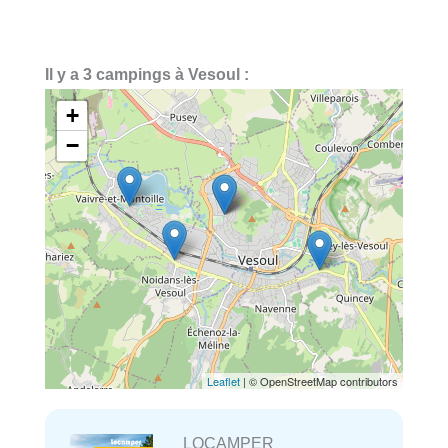
Il y a 3 campings à Vesoul :
+
−
Leaflet
| © OpenStreetMap contributors
LOCAMPER