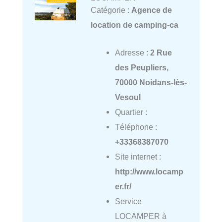
Catégorie :
Agence de
location de camping-ca
Adresse :
2 Rue
des Peupliers,
70000 Noidans-lès-
Vesoul
Quartier :
Téléphone :
+33368387070
Site internet :
http://www.locamp
er.fr/
Service
LOCAMPER à