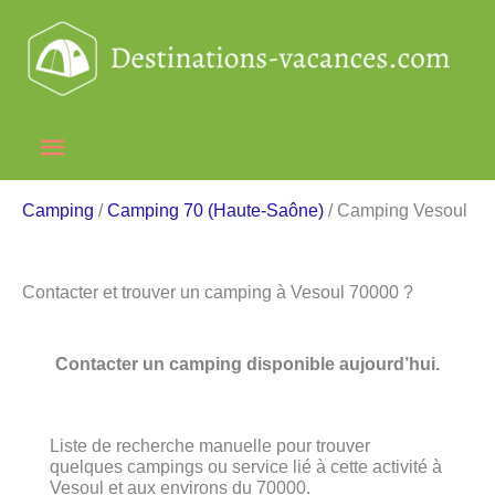
Aller
au
contenu
Menu
principal
Camping
/
Camping 70 (Haute-Saône)
/ Camping Vesoul
Contacter et trouver un camping à Vesoul 70000 ?
Contacter un camping disponible aujourd’hui.
Liste de recherche manuelle pour trouver
quelques campings ou service lié à cette activité à
Vesoul et aux environs du 70000.