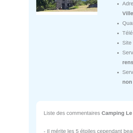
Adr
Vil
Quar
Tél
Site
Serv
ren
Serv
non
Liste des commentaires
Camping Le
- Il mérite les 5 étoiles cependant be