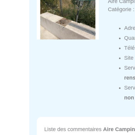
Aire Campi
Catégorie 
Adr
Quar
Tél
Site
Serv
ren
Serv
non
Liste des commentaires
Aire Campin