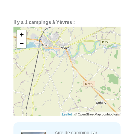
Il y a 1 campings à Yèvres :
+
−
Leaflet
| © OpenStreetMap contributors
Aire de camping car