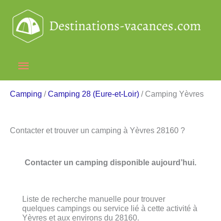
Aller
au
contenu
Menu
principal
Camping
/
Camping 28 (Eure-et-Loir)
/ Camping Yèvres
Contacter et trouver un camping à Yèvres 28160 ?
Contacter un camping disponible aujourd’hui.
Liste de recherche manuelle pour trouver
quelques campings ou service lié à cette activité à
Yèvres et aux environs du 28160.