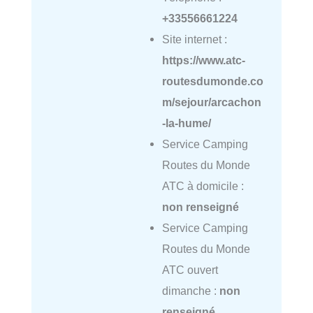
+33556661224
Site internet :
https://www.atc-
routesdumonde.co
m/sejour/arcachon
-la-hume/
Service Camping
Routes du Monde
ATC à domicile :
non renseigné
Service Camping
Routes du Monde
ATC ouvert
dimanche :
non
renseigné