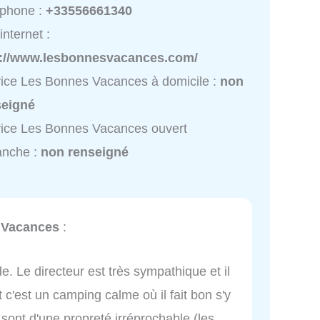
éphone :
+33556661340
internet :
p://www.lesbonnesvacances.com/
ice Les Bonnes Vacances à domicile :
non
seigné
ice Les Bonnes Vacances ouvert
anche :
non renseigné
 Vacances
:
 Le directeur est très sympathique et il
t c'est un camping calme où il fait bon s'y
 sont d'une propreté irréprochable (les