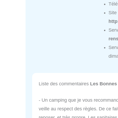
Tél
Site 
htt
Serv
ren
Serv
dim
Liste des commentaires
Les Bonnes
- Un camping que je vous recommande.
veille au respect des règles. De ce fai
reposer, et très propre. Les sanitaires