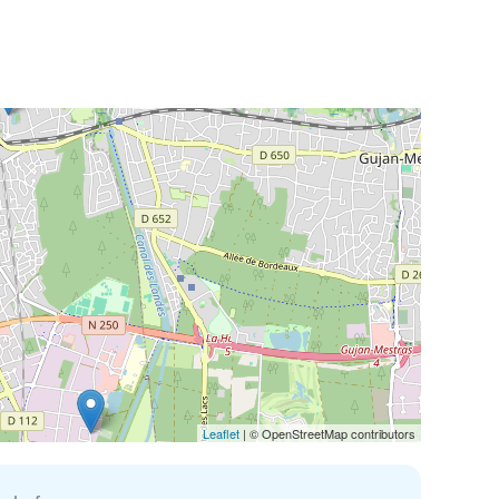
Leaflet
| © OpenStreetMap contributors