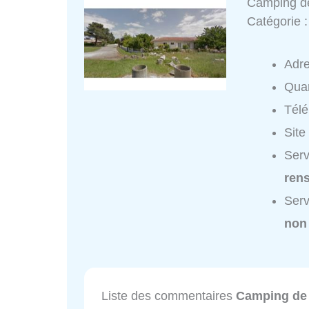
Camping de
Catégorie 
Adr
Quar
Tél
Site
Serv
ren
Serv
non
Liste des commentaires
Camping de 