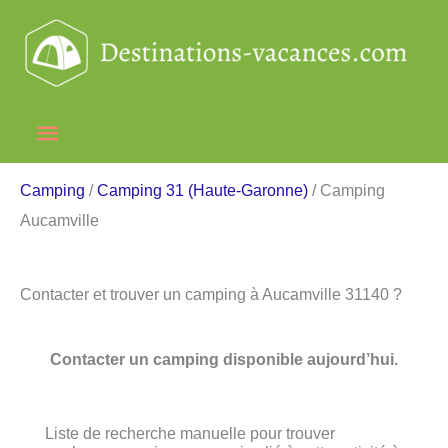
Aller
au
contenu
Menu
principal
Camping
/
Camping 31 (Haute-Garonne)
/ Camping
Aucamville
Contacter et trouver un camping à Aucamville 31140 ?
Contacter un camping disponible aujourd’hui.
Liste de recherche manuelle pour trouver