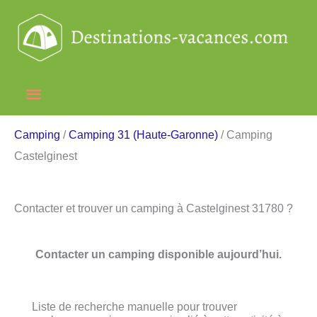
Aller
au
contenu
Menu
principal
Camping
/
Camping 31 (Haute-Garonne)
/ Camping
Castelginest
Contacter et trouver un camping à Castelginest 31780 ?
Contacter un camping disponible aujourd’hui.
Liste de recherche manuelle pour trouver