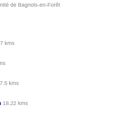
imité de Bagnols-en-Forêt
7 kms
ms
7.5 kms
n
18.22 kms