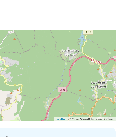
Leaflet
| © OpenStreetMap contributors