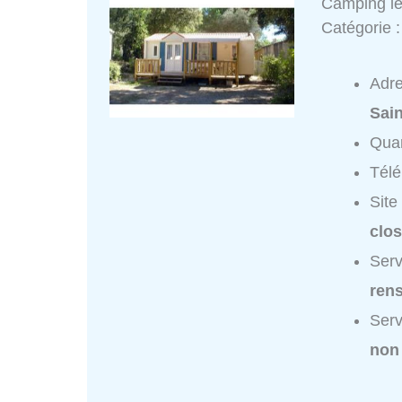
Camping le
Catégorie 
Adr
Sain
Quar
Tél
Site
clos
Serv
ren
Serv
non