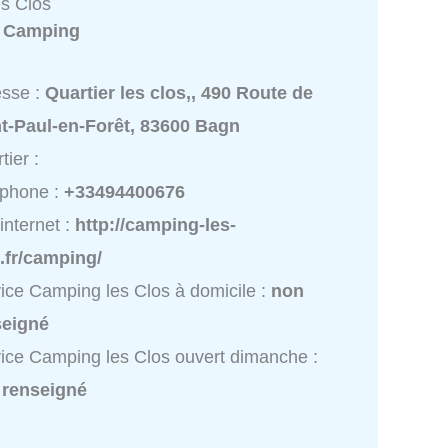
s Clos
:
Camping
esse :
Quartier les clos,, 490 Route de
t-Paul-en-Forêt, 83600 Bagn
tier :
éphone :
+33494400676
 internet :
http://camping-les-
.fr/camping/
ice Camping les Clos à domicile :
non
seigné
ice Camping les Clos ouvert dimanche :
 renseigné