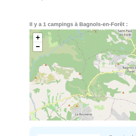
Il y a 1 campings à Bagnols-en-Forêt :
+
−