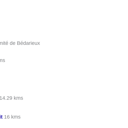
imité de Bédarieux
ms
14.29 kms
it
16 kms