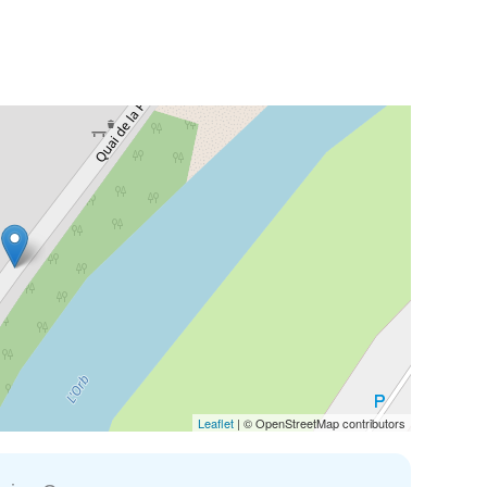
Leaflet
| © OpenStreetMap contributors