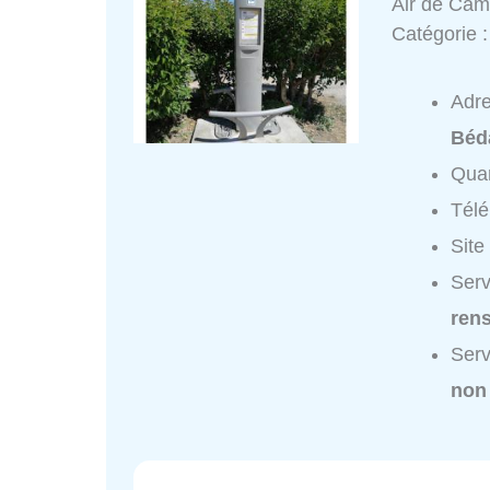
Air de Cam
Catégorie 
Adr
Béd
Quar
Tél
Site
Serv
ren
Serv
non