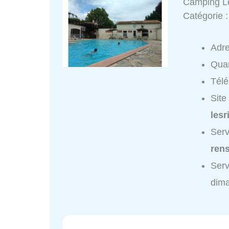
Camping Le
Catégorie 
Adr
Quar
Tél
Site
lesr
Serv
ren
Serv
dim