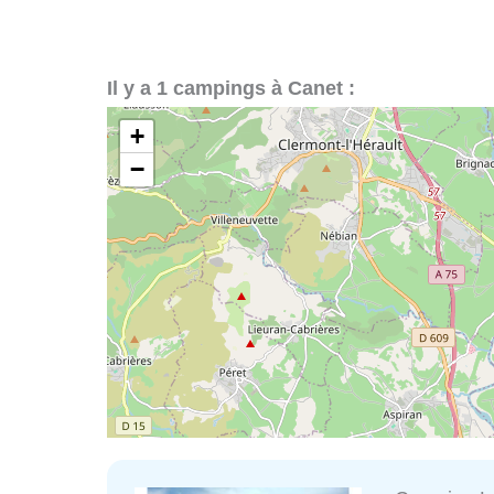
Il y a 1 campings à Canet :
+
−