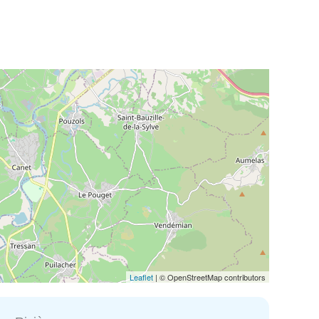
Leaflet
| © OpenStreetMap contributors