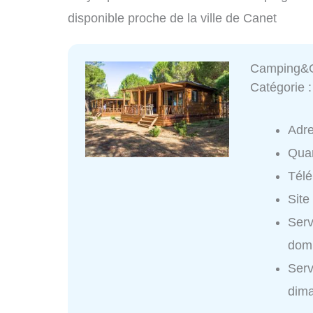
disponible proche de la ville de Canet
Camping&G
Catégorie 
Adr
Quar
Tél
Site
Ser
domi
Ser
dim