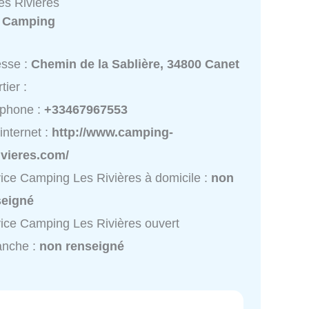
s Rivières
:
Camping
esse :
Chemin de la Sablière, 34800 Canet
tier :
éphone :
+33467967553
 internet :
http://www.camping-
ivieres.com/
ice Camping Les Rivières à domicile :
non
seigné
ice Camping Les Rivières ouvert
anche :
non renseigné