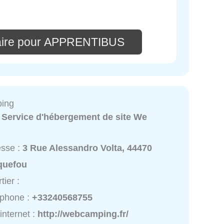
aire pour APPRENTIBUS
ing
:
Service d'hébergement de site We
esse :
3 Rue Alessandro Volta, 44470
quefou
tier :
éphone :
+33240568755
 internet :
http://webcamping.fr/