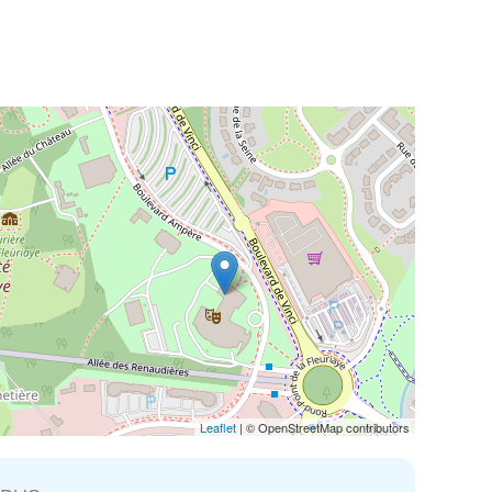
Leaflet
| © OpenStreetMap contributors