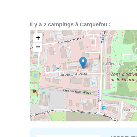
Il y a 2 campings à Carquefou :
+
−