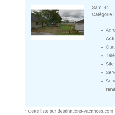
Sami 44
Catégorie 
Adr
Acti
Quar
Tél
Site
Serv
Serv
ren
* Cette liste sur destinations-vacances.com