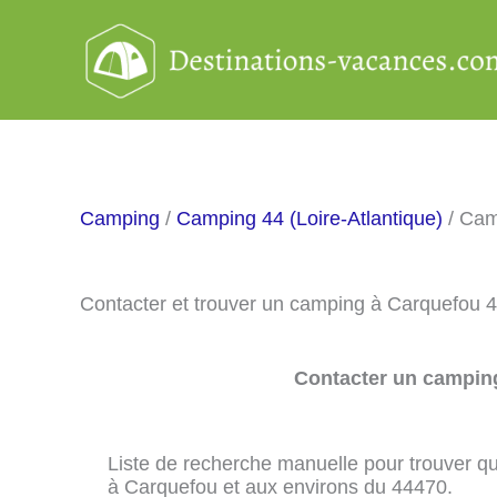
Aller
au
contenu
Camping
/
Camping 44 (Loire-Atlantique)
/ Cam
Contacter et trouver un camping à Carquefou 
Contacter un camping
Liste de recherche manuelle pour trouver qu
à Carquefou et aux environs du 44470.