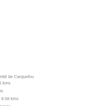
imité de Carquefou
5 kms
ms
9.58 kms