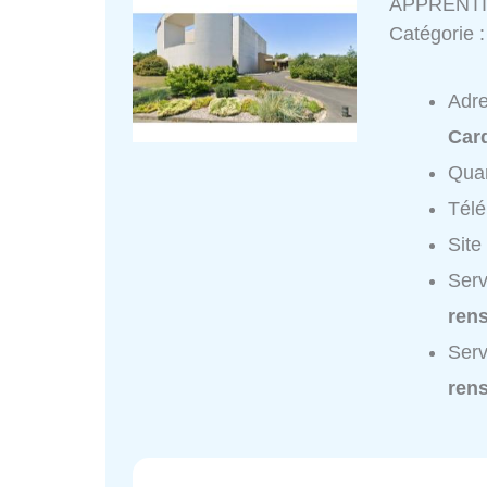
APPRENT
Catégorie 
Adr
Car
Quar
Tél
Site
Ser
ren
Ser
ren