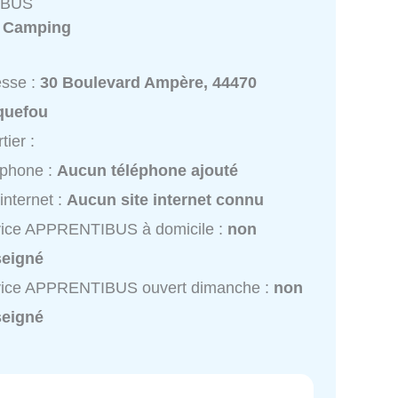
IBUS
:
Camping
esse :
30 Boulevard Ampère, 44470
quefou
tier :
éphone :
Aucun téléphone ajouté
 internet :
Aucun site internet connu
vice APPRENTIBUS à domicile :
non
seigné
vice APPRENTIBUS ouvert dimanche :
non
seigné