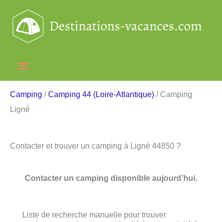
Aller
au
contenu
Menu
principal
Camping
/
Camping 44 (Loire-Atlantique)
/ Camping
Ligné
Contacter et trouver un camping à Ligné 44850 ?
Contacter un camping disponible aujourd’hui.
Liste de recherche manuelle pour trouver