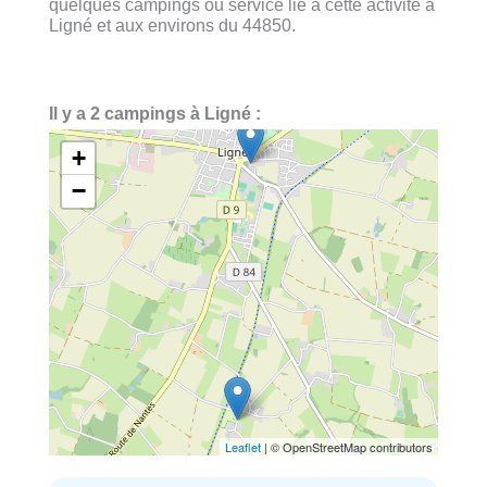
quelques campings ou service lié à cette activité à
Ligné et aux environs du 44850.
Il y a 2 campings à Ligné :
+
−
Leaflet
| © OpenStreetMap contributors