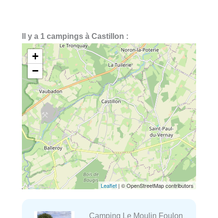
Il y a 1 campings à Castillon :
+
−
Leaflet
| © OpenStreetMap contributors
Camping Le Moulin Foulon