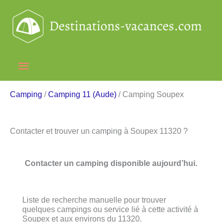
Aller
au
contenu
Menu
principal
Camping
/
Camping 11 (Aude)
/ Camping Soupex
Contacter et trouver un camping à Soupex 11320 ?
Contacter un camping disponible aujourd’hui.
Liste de recherche manuelle pour trouver
quelques campings ou service lié à cette activité à
Soupex et aux environs du 11320.