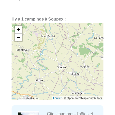
Il y a 1 campings à Soupex :
+
−
Leaflet
| © OpenStreetMap contributors
Gite, chambres d'hôtes et