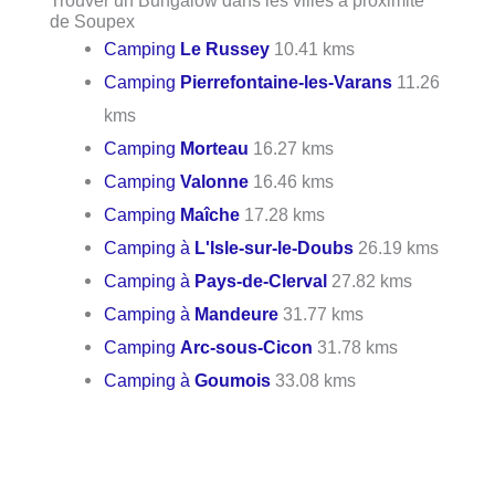
Trouver un Bungalow dans les villes à proximité
de Soupex
Camping
Le Russey
10.41 kms
Camping
Pierrefontaine-les-Varans
11.26
kms
Camping
Morteau
16.27 kms
Camping
Valonne
16.46 kms
Camping
Maîche
17.28 kms
Camping à
L'Isle-sur-le-Doubs
26.19 kms
Camping à
Pays-de-Clerval
27.82 kms
Camping à
Mandeure
31.77 kms
Camping
Arc-sous-Cicon
31.78 kms
Camping à
Goumois
33.08 kms