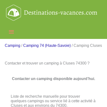
Aller
au
contenu
Menu
principal
Camping
/
Camping 74 (Haute-Savoie)
/ Camping Cluses
Contacter et trouver un camping à Cluses 74300 ?
Contacter un camping disponible aujourd’hui.
Liste de recherche manuelle pour trouver
quelques campings ou service lié à cette activité à
Cluses et aux environs du 74300.