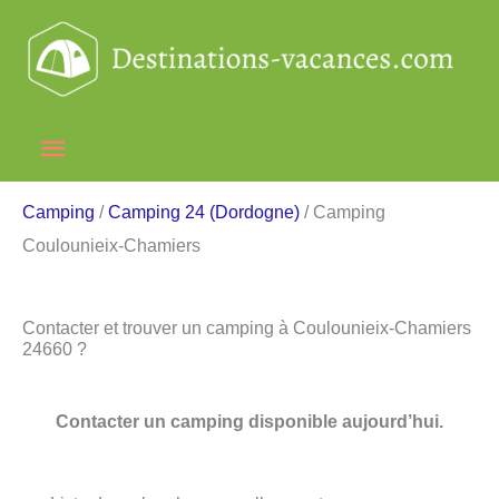
Aller
au
contenu
Menu
principal
Camping
/
Camping 24 (Dordogne)
/ Camping
Coulounieix-Chamiers
Contacter et trouver un camping à Coulounieix-Chamiers
24660 ?
Contacter un camping disponible aujourd’hui.