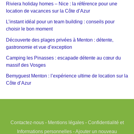
Riviera holiday homes – Nice : la référence pour une
location de vacances sur la Côte d’Azur
L’instant idéal pour un team building : conseils pour
choisir le bon moment
Découverte des plages privées à Menton : détente,
gastronomie et vue d’exception
Camping les Pinasses : escapade détente au cœur du
massif des Vosges
Bemyguest Menton : l’expérience ultime de location sur la
Côte d’Azur
Contactez-nous
-
Mentions légales
-
Confidentialité et
Informations personnelles
-
Ajouter un nouveau