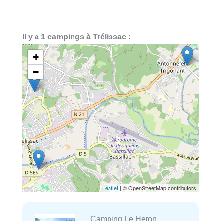
Il y a 1 campings à Trélissac :
+
−
Leaflet
| © OpenStreetMap contributors
Camping Le Heron