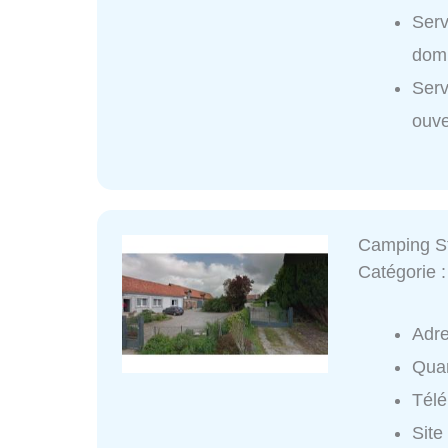
Serv
domi
Serv
ouve
Camping St
Catégorie 
Adr
Quar
Tél
Site