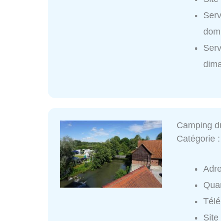
Serv
domi
Serv
dim
Camping du
Catégorie 
Adr
Quar
Tél
Site