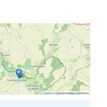
Leaflet
| © OpenStreetMap contributors