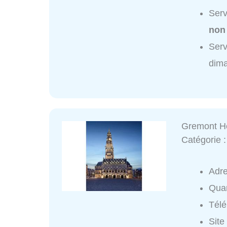
Serv
non
Serv
dim
Gremont H
Catégorie 
Adr
Quar
Tél
Site