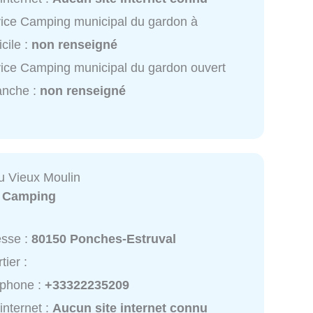
ice Camping municipal du gardon à
cile :
non renseigné
ice Camping municipal du gardon ouvert
anche :
non renseigné
 Vieux Moulin
:
Camping
esse :
80150 Ponches-Estruval
tier :
éphone :
+33322235209
 internet :
Aucun site internet connu