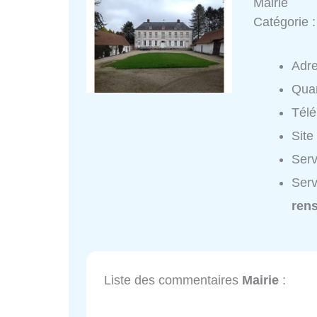
Mairie
Catégorie 
Adr
Quar
Tél
Site
Serv
Serv
ren
Liste des commentaires
Mairie
: