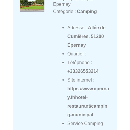
Epernay
Catégorie :
Camping
Adresse :
Allée de
Cumières, 51200
Épernay
Quartier :
Téléphone :
+33326553214
Site internet :
https://www.eperna
y.fr/hotel-
restaurant/campin
g-municipal
Service Camping