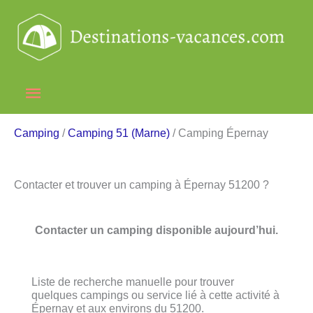
Aller
au
contenu
Menu
principal
Camping
/
Camping 51 (Marne)
/ Camping Épernay
Contacter et trouver un camping à Épernay 51200 ?
Contacter un camping disponible aujourd’hui.
Liste de recherche manuelle pour trouver
quelques campings ou service lié à cette activité à
Épernay et aux environs du 51200.