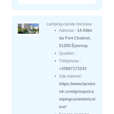
camping-cariste bricoleur
Adresse :
14 Allée
du Fort Chabrol,
51200 Épernay
Quartier :
Téléphone :
+33667173243
Site internet :
https://www.facebo
ok.com/groups/ca
mpingcaristebricol
eur/