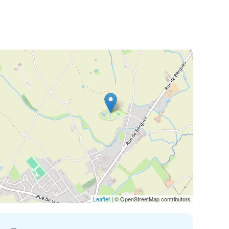
Leaflet
| © OpenStreetMap contributors