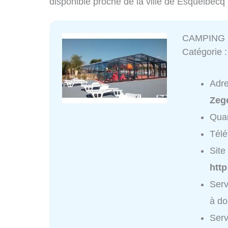
disponible proche de la ville de Esquelbecq
CAMPING 
Catégorie 
Adr
Zeg
Quar
Tél
Site 
htt
Ser
à do
Ser