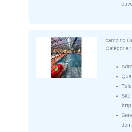
ouve
camping D
Catégorie 
Adr
Quar
Tél
Site 
htt
Serv
domi