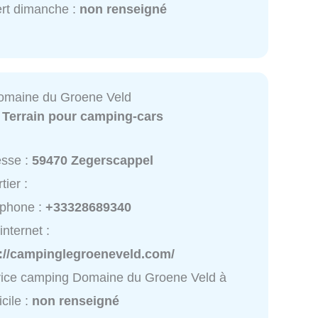
rt dimanche :
non renseigné
omaine du Groene Veld
:
Terrain pour camping-cars
esse :
59470 Zegerscappel
tier :
éphone :
+33328689340
internet :
p://campinglegroeneveld.com/
ice camping Domaine du Groene Veld à
cile :
non renseigné