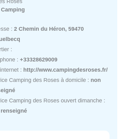
es Roses
:
Camping
esse :
2 Chemin du Héron, 59470
uelbecq
tier :
éphone :
+33328629009
 internet :
http://www.campingdesroses.fr/
ice Camping des Roses à domicile :
non
seigné
ice Camping des Roses ouvert dimanche :
 renseigné