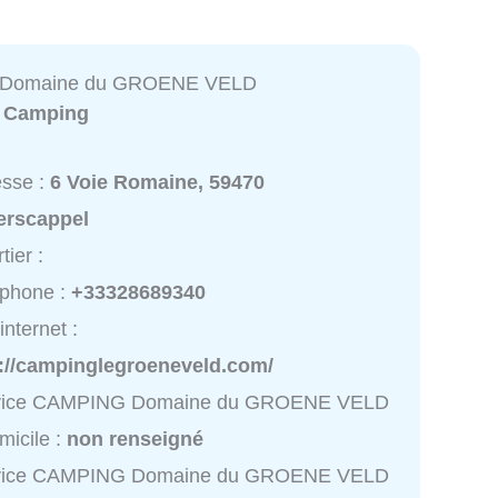
Domaine du GROENE VELD
:
Camping
esse :
6 Voie Romaine, 59470
erscappel
tier :
éphone :
+33328689340
internet :
p://campinglegroeneveld.com/
vice CAMPING Domaine du GROENE VELD
micile :
non renseigné
vice CAMPING Domaine du GROENE VELD