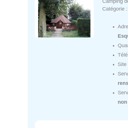
Camping d
Catégorie 
Adr
Esq
Quar
Tél
Site
Serv
ren
Serv
non