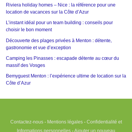
Riviera holiday homes – Nice : la référence pour une
location de vacances sur la Côte d’Azur
L’instant idéal pour un team building : conseils pour
choisir le bon moment
Découverte des plages privées à Menton : détente,
gastronomie et vue d’exception
Camping les Pinasses : escapade détente au cœur du
massif des Vosges
Bemyguest Menton : l’expérience ultime de location sur la
Côte d’Azur
Contactez-nous
-
Mentions légales
-
Confidentialité et
Informations personnelles
-
Ajouter un nouveau