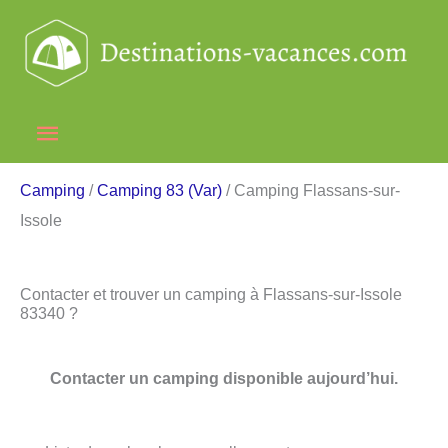
Aller
au
contenu
Menu
principal
Camping
/
Camping 83 (Var)
/ Camping Flassans-sur-
Issole
Contacter et trouver un camping à Flassans-sur-Issole
83340 ?
Contacter un camping disponible aujourd’hui.