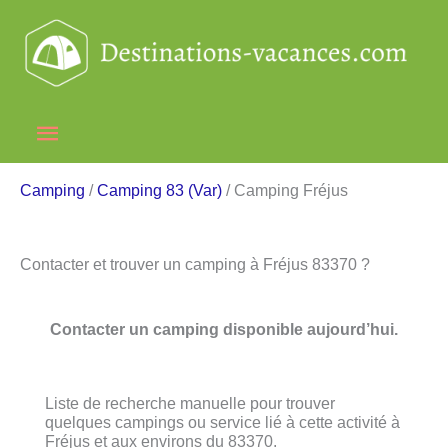
Aller
au
contenu
Menu
principal
Camping
/
Camping 83 (Var)
/ Camping Fréjus
Contacter et trouver un camping à Fréjus 83370 ?
Contacter un camping disponible aujourd’hui.
Liste de recherche manuelle pour trouver
quelques campings ou service lié à cette activité à
Fréjus et aux environs du 83370.