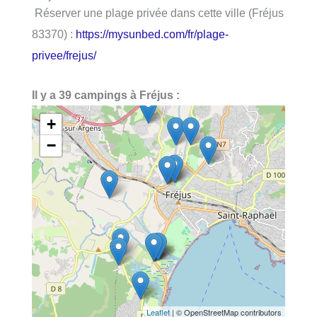
Réserver une plage privée dans cette ville (Fréjus
83370) :
https://mysunbed.com/fr/plage-
privee/frejus/
Il y a 39 campings à Fréjus :
+
−
Leaflet
| © OpenStreetMap contributors