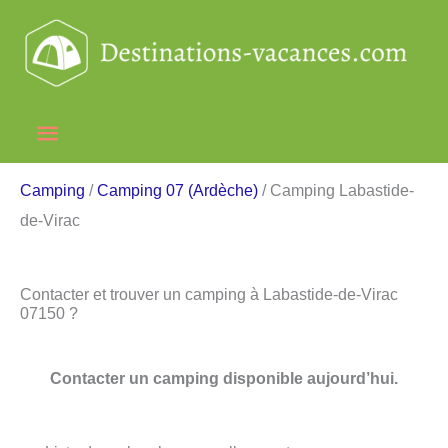
Aller
au
contenu
Menu
principal
Camping
/
Camping 07 (Ardèche)
/ Camping Labastide-
de-Virac
Contacter et trouver un camping à Labastide-de-Virac
07150 ?
Contacter un camping disponible aujourd’hui.