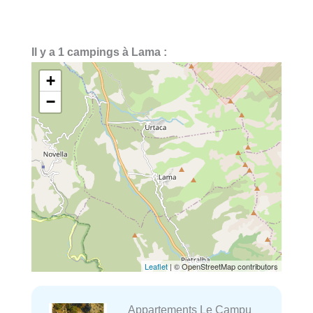
Il y a 1 campings à Lama :
+
−
Leaflet
| © OpenStreetMap contributors
Appartements Le Campu