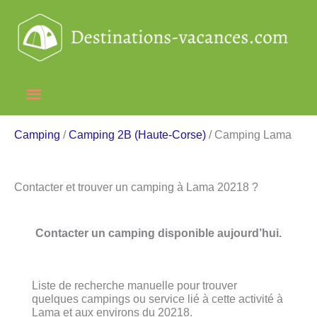
Aller
au
contenu
Menu
principal
Camping
/
Camping 2B (Haute-Corse)
/ Camping Lama
Contacter et trouver un camping à Lama 20218 ?
Contacter un camping disponible aujourd’hui.
Liste de recherche manuelle pour trouver
quelques campings ou service lié à cette activité à
Lama et aux environs du 20218.