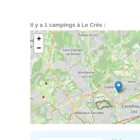
Il y a 1 campings à Le Crès :
+
−