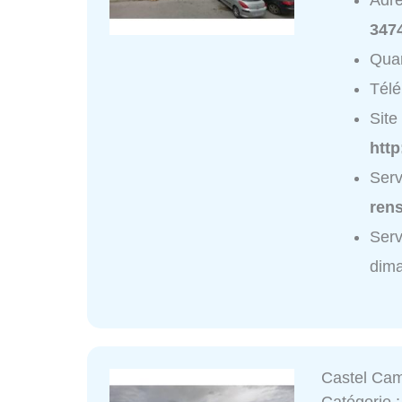
Adr
347
Quar
Tél
Site 
htt
Serv
ren
Serv
dim
Castel Cam