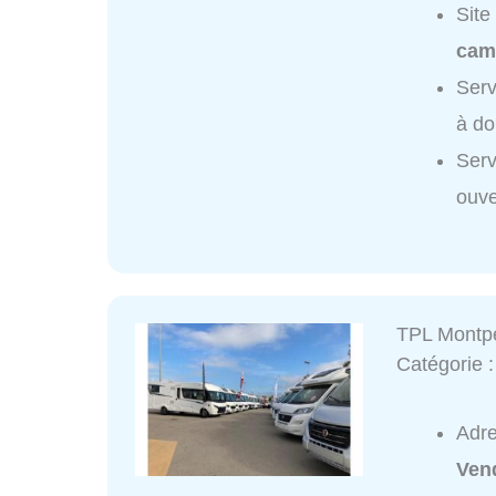
Site
cam
Serv
à do
Serv
ouve
TPL Montpe
Catégorie 
Adr
Ven