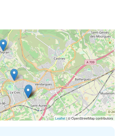
Leaflet
| © OpenStreetMap contributors