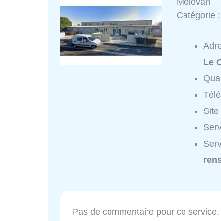
Melovan
Catégorie 
Adr
Le 
Quar
Tél
Site
Serv
Serv
ren
Pas de commentaire pour ce service.