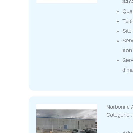
347
Quar
Tél
Site
Serv
non
Serv
dim
Narbonne 
Catégorie 