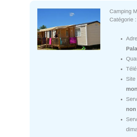
Camping Mo
Catégorie 
Adr
Pala
Quar
Tél
Site
mon
Serv
non
Serv
dim