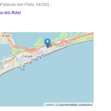
(Palavas-les-Flots 34250) :
-les-flots/
Leaflet
| © OpenStreetMap contributors