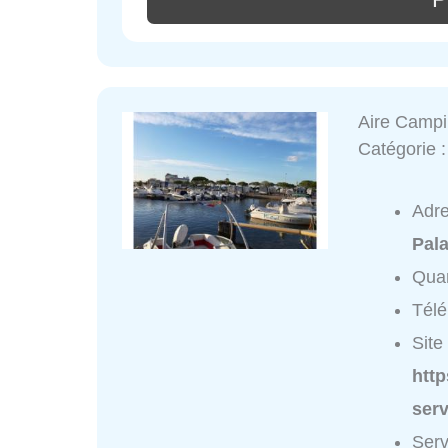
Aire Campi
Catégorie 
Adr
Pala
Quar
Tél
Site 
http
serv
Serv