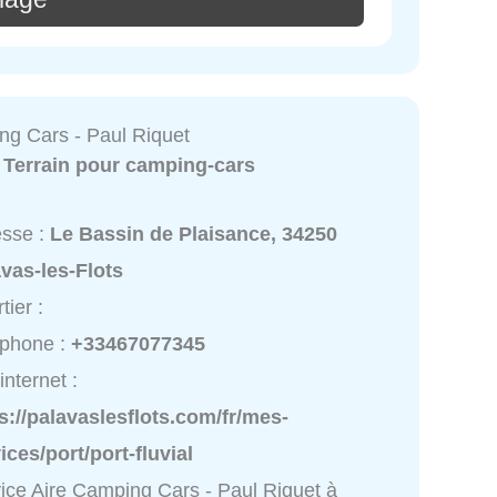
ng Cars - Paul Riquet
:
Terrain pour camping-cars
esse :
Le Bassin de Plaisance, 34250
vas-les-Flots
tier :
éphone :
+33467077345
internet :
s://palavaslesflots.com/fr/mes-
ices/port/port-fluvial
ice Aire Camping Cars - Paul Riquet à