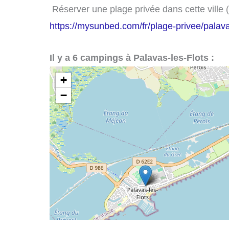
Réserver une plage privée dans cette ville 
https://mysunbed.com/fr/plage-privee/palavas
Il y a 6 campings à Palavas-les-Flots :
+
−