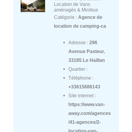
Location de Vans
aménagés & Minibus
Catégorie :
Agence de
location de camping-ca
Adresse :
296
Avenue Pasteur,
33185 Le Haillan
Quartier :
Téléphone :
+33615686143
Site internet :
https://www.van-
away.com/agences
/41-agences/2-
location-van-