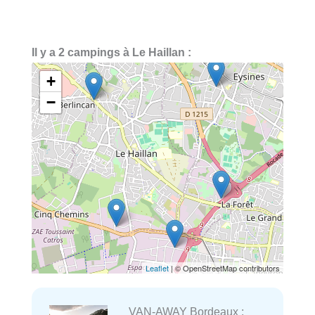
Il y a 2 campings à Le Haillan :
+
−
Leaflet
| © OpenStreetMap contributors
VAN-AWAY Bordeaux :