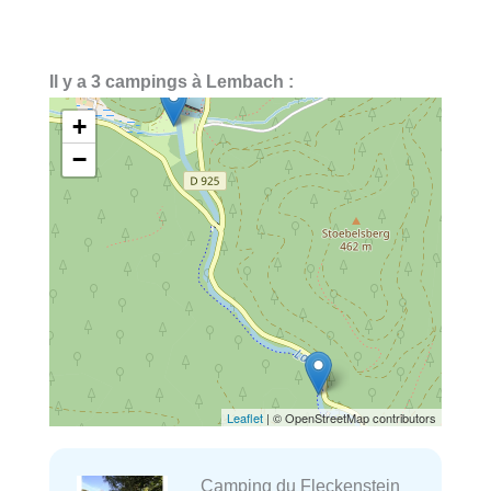
Il y a 3 campings à Lembach :
+
−
Leaflet
| © OpenStreetMap contributors
Camping du Fleckenstein