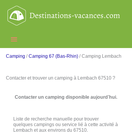
Aller
au
contenu
Menu
principal
Camping
/
Camping 67 (Bas-Rhin)
/ Camping Lembach
Contacter et trouver un camping à Lembach 67510 ?
Contacter un camping disponible aujourd’hui.
Liste de recherche manuelle pour trouver
quelques campings ou service lié à cette activité à
Lembach et aux environs du 67510.