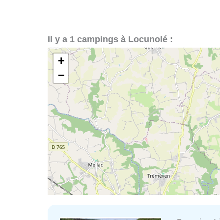
Il y a 1 campings à Locunolé :
+
−