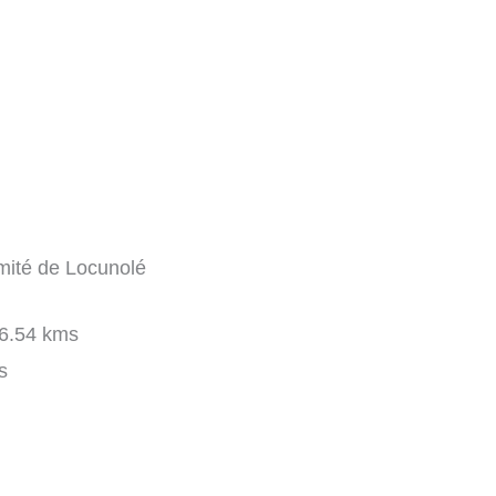
imité de Locunolé
6.54 kms
s