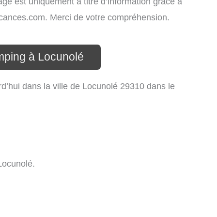
hage est uniquement à titre d’information grâce à
-vacances.com. Merci de votre compréhension.
mping à Locunolé
d’hui dans la ville de Locunolé 29310 dans le
Locunolé.