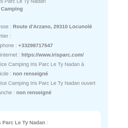
is Parc Le Ty Nadan
:
Camping
esse :
Route d'Arzano, 29310 Locunolé
tier :
éphone :
+33298717547
 internet :
https://www.irisparc.com/
ice Camping Iris Parc Le Ty Nadan à
cile :
non renseigné
ice Camping Iris Parc Le Ty Nadan ouvert
anche :
non renseigné
s Parc Le Ty Nadan
: