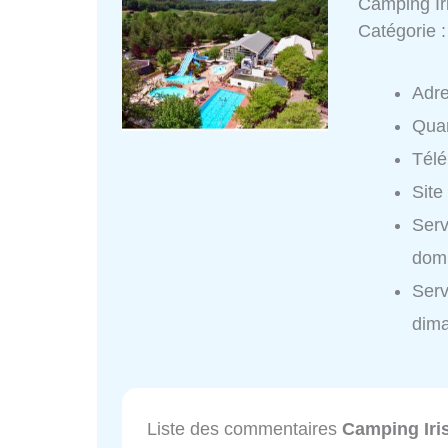
Camping Ir
Catégorie 
Adr
Quar
Tél
Site
Serv
domi
Serv
dim
Liste des commentaires
Camping Iri