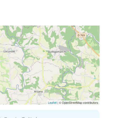
Leaflet
| © OpenStreetMap contributors