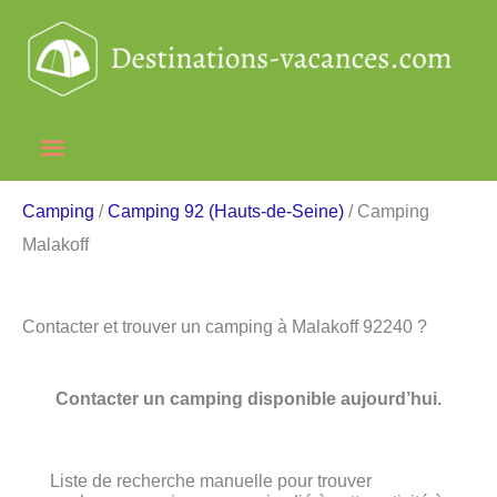
Aller
au
contenu
Menu
principal
Camping
/
Camping 92 (Hauts-de-Seine)
/ Camping
Malakoff
Contacter et trouver un camping à Malakoff 92240 ?
Contacter un camping disponible aujourd’hui.
Liste de recherche manuelle pour trouver