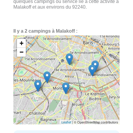
quelques campings ou service lié à cette activité à
Malakoff et aux environs du 92240.
Il y a 2 campings à Malakoff :
+
−
Leaflet
| © OpenStreetMap contributors