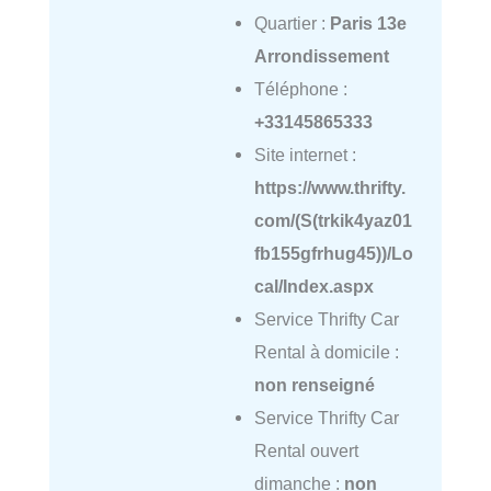
Quartier :
Paris 13e
Arrondissement
Téléphone :
+33145865333
Site internet :
https://www.thrifty.
com/(S(trkik4yaz01
fb155gfrhug45))/Lo
cal/Index.aspx
Service Thrifty Car
Rental à domicile :
non renseigné
Service Thrifty Car
Rental ouvert
dimanche :
non