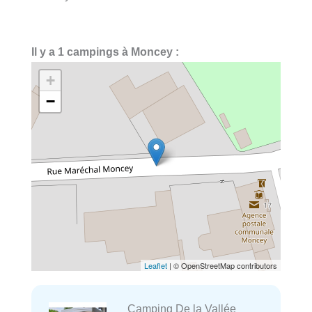
Il y a 1 campings à Moncey :
+
−
Leaflet
| © OpenStreetMap contributors
Camping De la Vallée