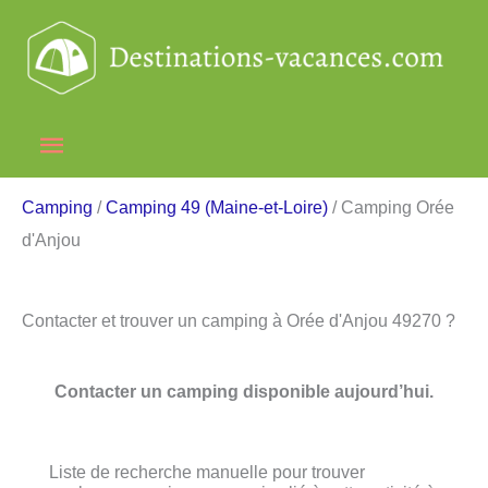
Aller
au
contenu
Menu
principal
Camping
/
Camping 49 (Maine-et-Loire)
/ Camping Orée
d'Anjou
Contacter et trouver un camping à Orée d'Anjou 49270 ?
Contacter un camping disponible aujourd’hui.
Liste de recherche manuelle pour trouver