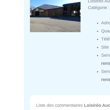
Loisiréo A
Catégorie 
Adr
Quar
Tél
Site
Serv
ren
Serv
ren
Liste des commentaires
Loisiréo Au