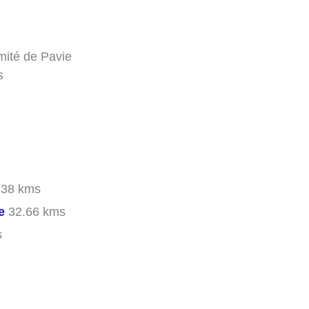
mité de Pavie
s
.38 kms
e
32.66 kms
s