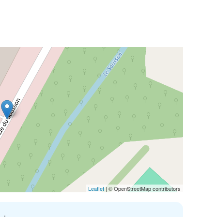
Leaflet
| © OpenStreetMap contributors