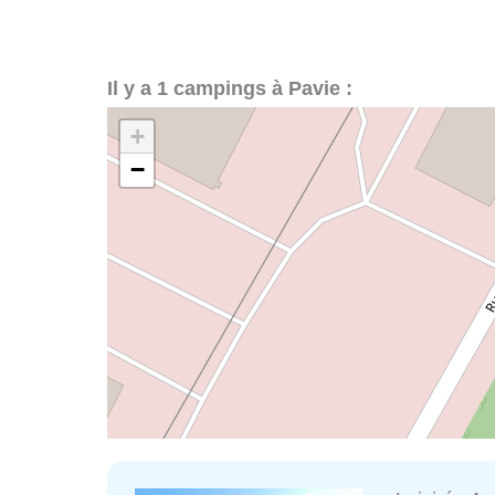
Il y a 1 campings à Pavie :
+
−