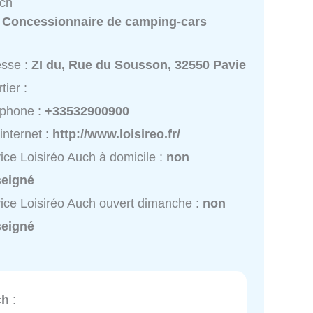
uch
:
Concessionnaire de camping-cars
esse :
ZI du, Rue du Sousson, 32550 Pavie
tier :
éphone :
+33532900900
 internet :
http://www.loisireo.fr/
ice Loisiréo Auch à domicile :
non
seigné
ice Loisiréo Auch ouvert dimanche :
non
seigné
ch
: