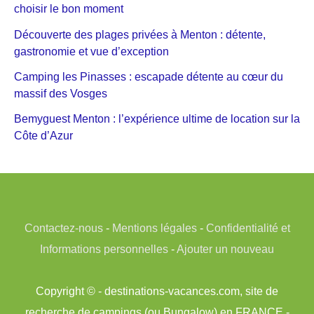
choisir le bon moment
Découverte des plages privées à Menton : détente,
gastronomie et vue d’exception
Camping les Pinasses : escapade détente au cœur du
massif des Vosges
Bemyguest Menton : l’expérience ultime de location sur la
Côte d’Azur
Contactez-nous
-
Mentions légales
-
Confidentialité et
Informations personnelles
-
Ajouter un nouveau
Copyright © - destinations-vacances.com, site de
recherche de campings (ou Bungalow) en FRANCE -