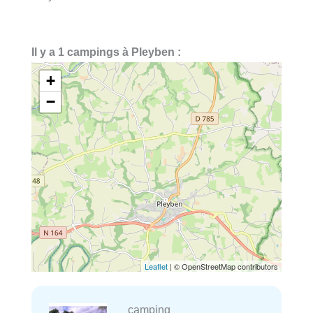
Il y a 1 campings à Pleyben :
+
−
Leaflet
| © OpenStreetMap contributors
camping