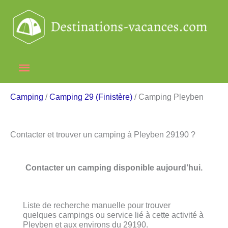
Aller
au
contenu
Menu
principal
Camping
/
Camping 29 (Finistère)
/ Camping Pleyben
Contacter et trouver un camping à Pleyben 29190 ?
Contacter un camping disponible aujourd’hui.
Liste de recherche manuelle pour trouver
quelques campings ou service lié à cette activité à
Pleyben et aux environs du 29190.