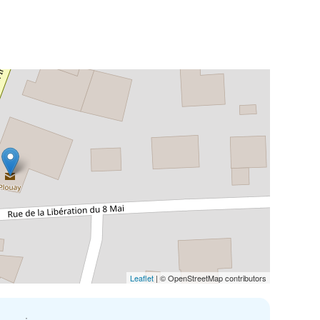
Leaflet
| © OpenStreetMap contributors