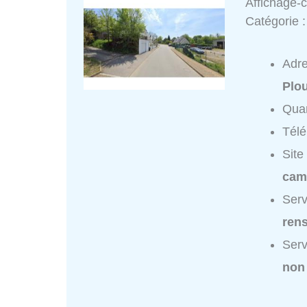
Affichage-
Catégorie 
Adr
Plo
Quar
Tél
Site
cam
Serv
ren
Serv
non