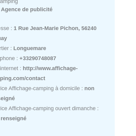
camping
:
Agence de publicité
esse :
1 Rue Jean-Marie Pichon, 56240
uay
tier :
Longuemare
éphone :
+33290748087
 internet :
http://www.affichage-
ping.com/contact
ice Affichage-camping à domicile :
non
seigné
ice Affichage-camping ouvert dimanche :
 renseigné