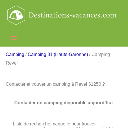
Aller
au
contenu
Menu
principal
Camping
/
Camping 31 (Haute-Garonne)
/ Camping
Revel
Contacter et trouver un camping à Revel 31250 ?
Contacter un camping disponible aujourd’hui.
Liste de recherche manuelle pour trouver