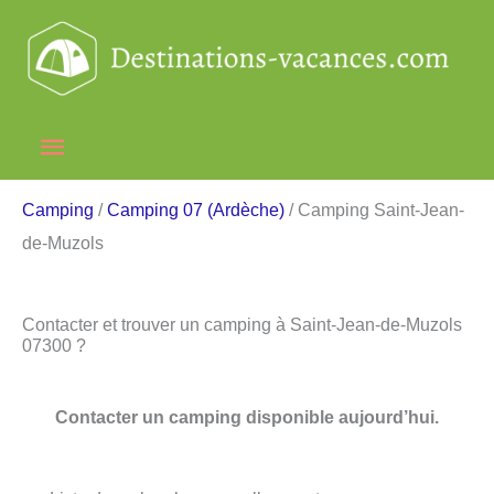
Aller
au
contenu
Menu
principal
Camping
/
Camping 07 (Ardèche)
/ Camping Saint-Jean-
de-Muzols
Contacter et trouver un camping à Saint-Jean-de-Muzols
07300 ?
Contacter un camping disponible aujourd’hui.