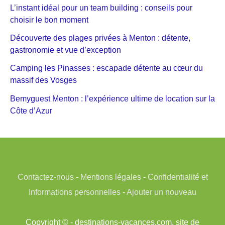
L’instant idéal pour un team building : conseils pour
choisir le bon moment
Découverte des plages privées à Menton : détente,
gastronomie et vue d’exception
Camping les Pinasses : escapade détente au cœur du
massif des Vosges
Bemyguest Menton : l’expérience ultime de location sur la
Côte d’Azur
Contactez-nous
-
Mentions légales
-
Confidentialité et
Informations personnelles
-
Ajouter un nouveau
Copyright © - destinations-vacances.com, site de