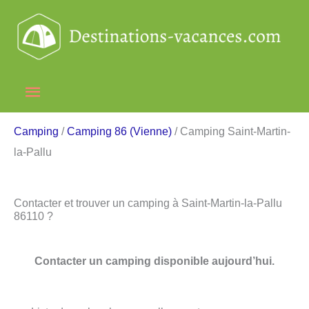
Aller
au
contenu
Menu
principal
Camping
/
Camping 86 (Vienne)
/ Camping Saint-Martin-
la-Pallu
Contacter et trouver un camping à Saint-Martin-la-Pallu
86110 ?
Contacter un camping disponible aujourd’hui.