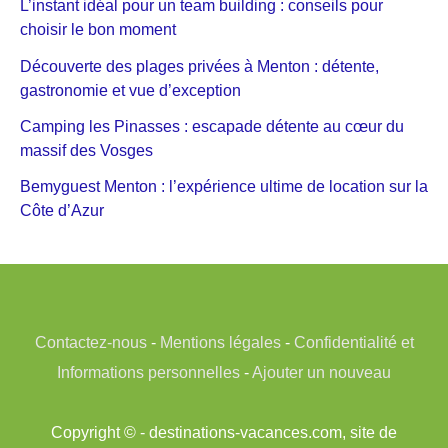
L’instant idéal pour un team building : conseils pour
choisir le bon moment
Découverte des plages privées à Menton : détente,
gastronomie et vue d’exception
Camping les Pinasses : escapade détente au cœur du
massif des Vosges
Bemyguest Menton : l’expérience ultime de location sur la
Côte d’Azur
Contactez-nous
-
Mentions légales
-
Confidentialité et
Informations personnelles
-
Ajouter un nouveau
Copyright © - destinations-vacances.com, site de