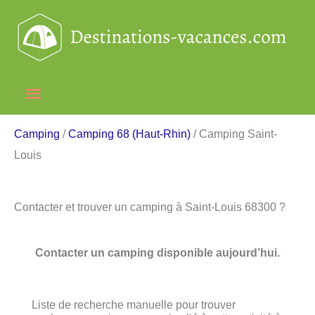
Aller
au
contenu
Menu
principal
Camping
/
Camping 68 (Haut-Rhin)
/ Camping Saint-
Louis
Contacter et trouver un camping à Saint-Louis 68300 ?
Contacter un camping disponible aujourd’hui.
Liste de recherche manuelle pour trouver