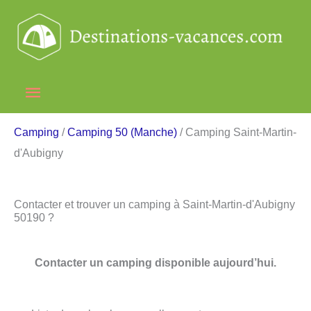
Aller
au
contenu
Menu
principal
Camping
/
Camping 50 (Manche)
/ Camping Saint-Martin-
d'Aubigny
Contacter et trouver un camping à Saint-Martin-d'Aubigny
50190 ?
Contacter un camping disponible aujourd’hui.