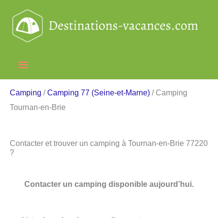
Aller
au
contenu
Menu
principal
Camping
/
Camping 77 (Seine-et-Marne)
/ Camping
Tournan-en-Brie
Contacter et trouver un camping à Tournan-en-Brie 77220
?
Contacter un camping disponible aujourd’hui.